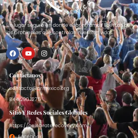
Un lugar seguro en donde encontramos libertad de
los problemas que controlan nuestras vidas.
Contáctanos
contacto@crmexico.org
844 290 1275
Sitio Y Redes Sociales Globales
https://celebraterecovery.com/
Facebook